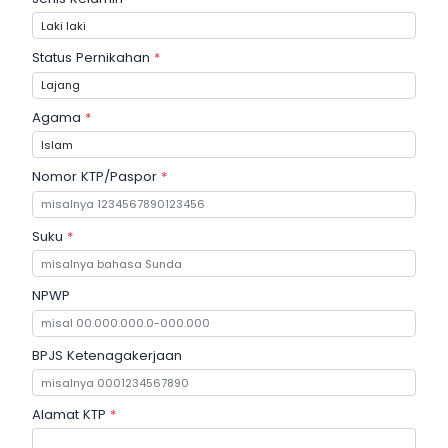
Status Pernikahan
*
Agama
*
Nomor KTP/Paspor
*
Suku
*
NPWP
BPJS Ketenagakerjaan
Alamat KTP
*