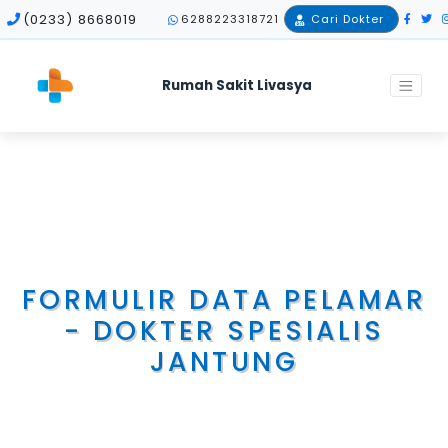
(0233) 8668019
6288223318721
Cari Dokter
Rumah Sakit Livasya
Home
Career
Medis
Formulir Data Pelamar - Dokter Spesialis Jantung
FORMULIR DATA PELAMAR
- DOKTER SPESIALIS
JANTUNG