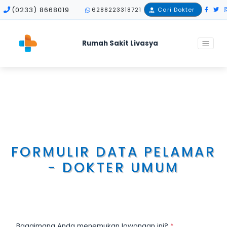
(0233) 8668019
6288223318721
Cari Dokter
Rumah Sakit Livasya
Home
Career
Medis
Formulir Data Pelamar - Dokter Umum
FORMULIR DATA PELAMAR
- DOKTER UMUM
Bagaimana Anda menemukan lowongan ini?
*