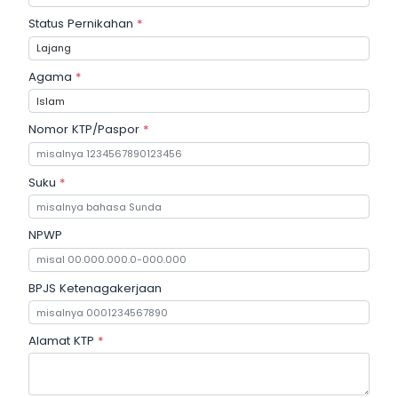
Status Pernikahan
*
Agama
*
Nomor KTP/Paspor
*
Suku
*
NPWP
BPJS Ketenagakerjaan
Alamat KTP
*