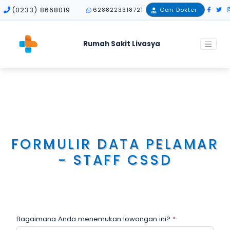
(0233) 8668019
6288223318721
Cari Dokter
Rumah Sakit Livasya
Home
Career
Medis
Formulir Data Pelamar - STAFF CSSD
FORMULIR DATA PELAMAR
- STAFF CSSD
Bagaimana Anda menemukan lowongan ini?
*