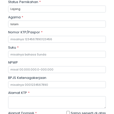
Status Pernikahan
*
Agama
*
Nomor KTP/Paspor
*
Suku
*
NPWP
BPJS Ketenagakerjaan
Alamat KTP
*
Alamat Domisili
*
Sama seperti di atas