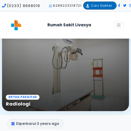
(0233) 8668019
6288223318721
Cari Dokter
Rumah Sakit Livasya
Home
Fasilitas
Radiologi
DETAIL FASILITAS
Radiologi
Diperbarui 3 years ago