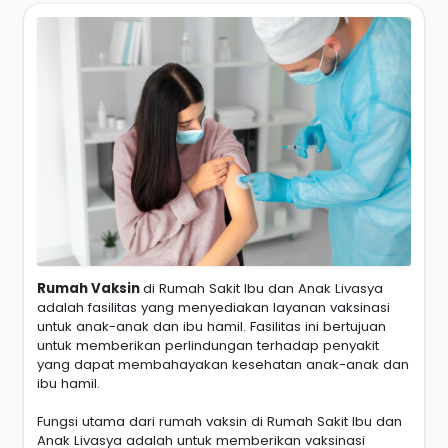
Rumah Vaksin
di Rumah Sakit Ibu dan Anak Livasya
adalah fasilitas yang menyediakan layanan vaksinasi
untuk anak-anak dan ibu hamil. Fasilitas ini bertujuan
untuk memberikan perlindungan terhadap penyakit
yang dapat membahayakan kesehatan anak-anak dan
ibu hamil.
Fungsi utama dari rumah vaksin di Rumah Sakit Ibu dan
Anak Livasya adalah untuk memberikan vaksinasi